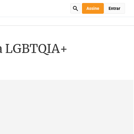
Assine
Entrar
sta LGBTQIA+