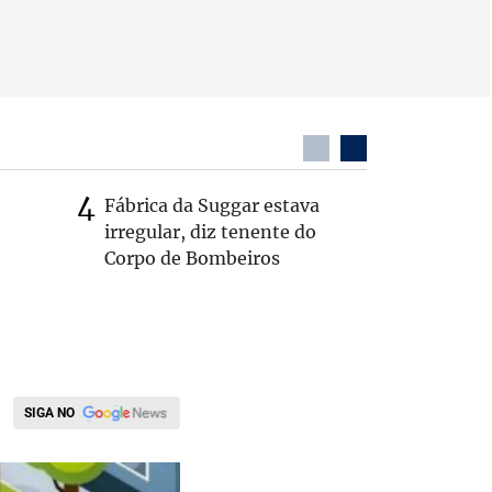
Fábrica da Suggar estava
Cleitinh
irregular, diz tenente do
hoje sob
Corpo de Bombeiros
candidat
SIGA NO