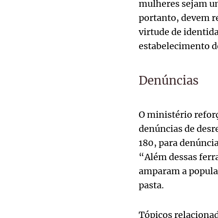
mulheres sejam um
portanto, devem r
virtude de identid
estabelecimento de
Denúncias
O ministério refor
denúncias de desr
180, para denúncia
“Além dessas ferra
amparam a populaç
pasta.
Tópicos relaciona