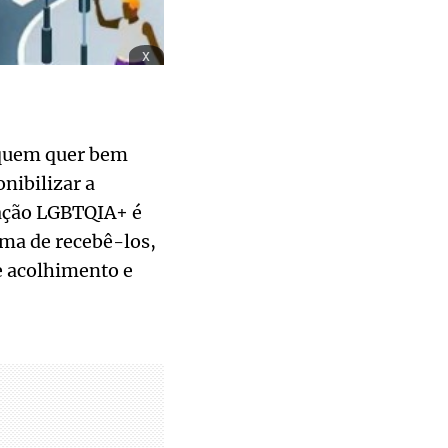
x
 quem quer bem
nibilizar a
lação LGBTQIA+ é
rma de recebê-los,
e acolhimento e