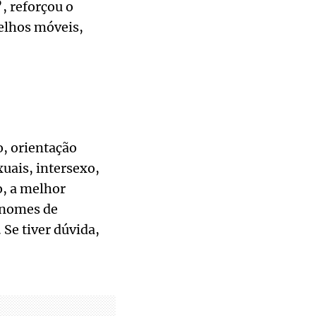
, reforçou o
relhos móveis,
o, orientação
uais, intersexo,
o, a melhor
ronomes de
Se tiver dúvida,