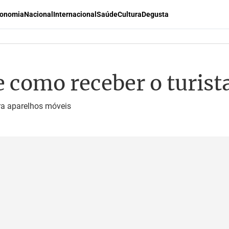
onomia
Nacional
Internacional
Saúde
Cultura
Degusta
de como receber o turi
ra aparelhos móveis