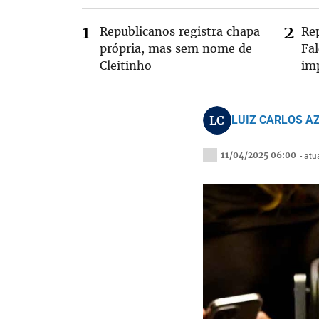
Republicanos registra chapa
Re
própria, mas sem nome de
Fa
Cleitinho
im
LC
LUIZ CARLOS A
11/04/2025 06:00
- at