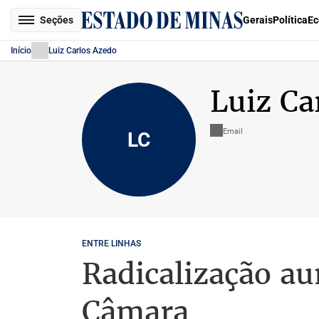
Seções
Gerais
Política
Ec
Início
Luiz Carlos Azedo
Luiz Ca
Email
LC
ENTRE LINHAS
Radicalização au
Câmara