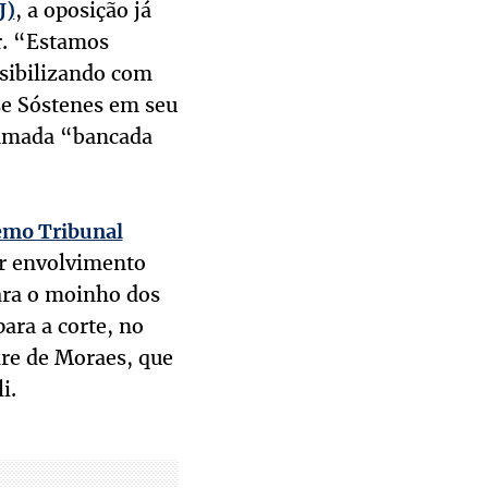
, a oposição já
J)
ar. “Estamos
sibilizando com
sse Sóstenes em seu
hamada “bancada
emo Tribunal
or envolvimento
para o moinho dos
para a corte, no
dre de Moraes, que
i.