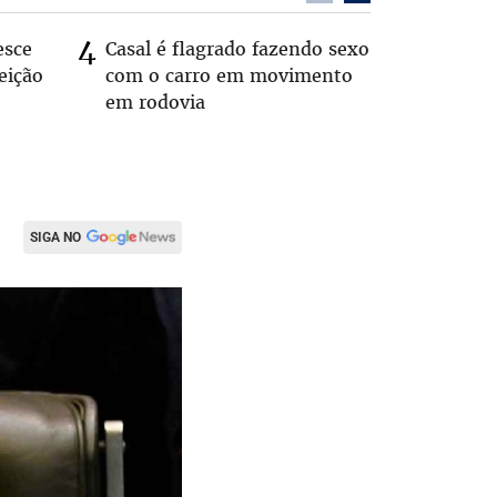
esce
Casal é flagrado fazendo sexo
Zema sug
eição
com o carro em movimento
substitui
em rodovia
SIGA NO