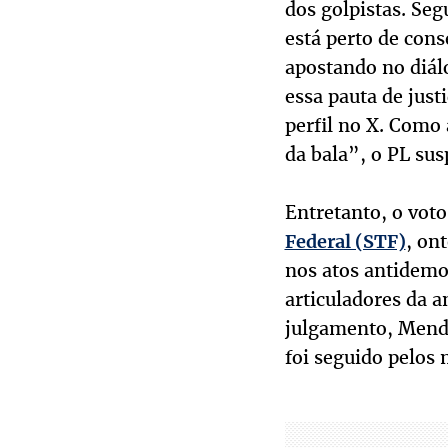
dos golpistas. Seg
está perto de cons
apostando no diál
essa pauta de just
perfil no X. Como
da bala”, o PL sus
Entretanto, o vot
, on
Federal (STF)
nos atos antidemoc
articuladores da a
julgamento, Mendo
foi seguido pelos 