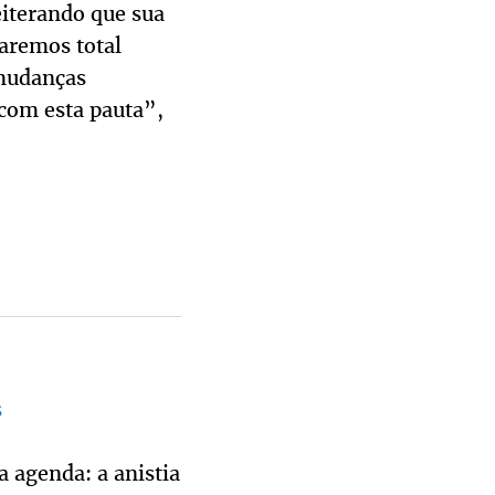
eiterando que sua
Daremos total
 mudanças
 com esta pauta”,
s
 agenda: a anistia