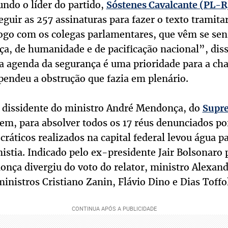
undo o líder do partido,
Sóstenes Cavalcante (PL-R
eguir as 257 assinaturas para fazer o texto tramit
ogo com os colegas parlamentares, que vêm se sen
iça, de humanidade e de pacificação nacional”, di
 a agenda da segurança é uma prioridade para a c
pendeu a obstrução que fazia em plenário.
o dissidente do ministro André Mendonça, do
Supr
tem, para absolver todos os 17 réus denunciados p
ráticos realizados na capital federal levou água 
nistia. Indicado pelo ex-presidente Jair Bolsonaro 
nça divergiu do voto do relator, ministro Alexan
ministros Cristiano Zanin, Flávio Dino e Dias Toffol