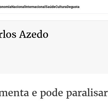
onomia
Nacional
Internacional
Saúde
Cultura
Degusta
rlos Azedo
menta e pode paralisar