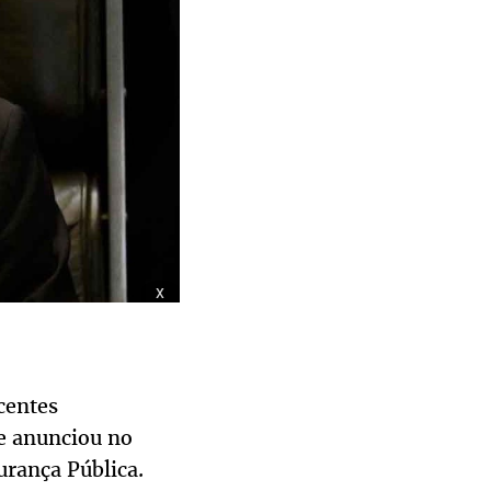
x
centes
ue anunciou no
urança Pública.