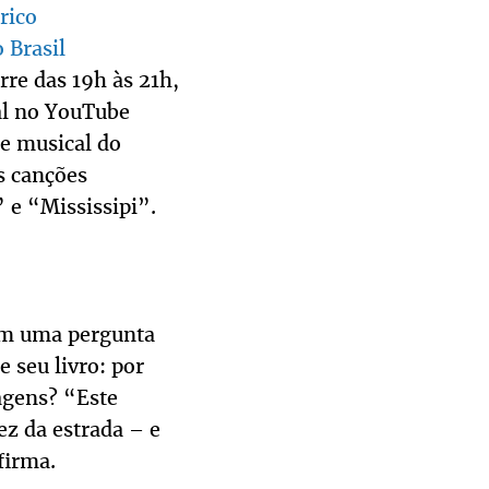
rico
 Brasil
re das 19h às 21h,
al no YouTube
 e musical do
s canções
 e “Mississipi”.
om uma pergunta
e seu livro: por
agens? “Este
z da estrada – e
firma.