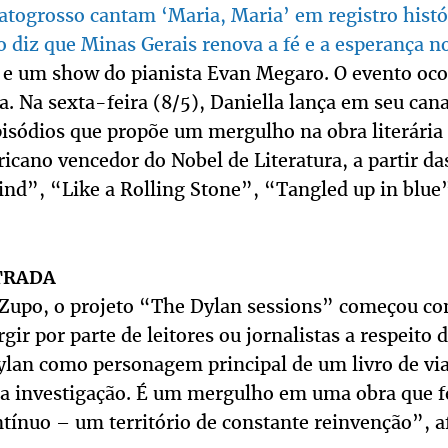
togrosso cantam ‘Maria, Maria’ em registro histó
diz que Minas Gerais renova a fé e a esperança no
e um show do pianista Evan Megaro. O evento ocor
a. Na sexta-feira (8/5), Daniella lança em seu can
pisódios que propõe um mergulho na obra literária
icano vencedor do Nobel de Literatura, a partir da
ind”, “Like a Rolling Stone”, “Tangled up in blue”
TRADA
 Zupo, o projeto “The Dylan sessions” começou c
gir por parte de leitores ou jornalistas a respeito d
ylan como personagem principal de um livro de vi
sa investigação. É um mergulho em uma obra que fe
ínuo – um território de constante reinvenção”, a