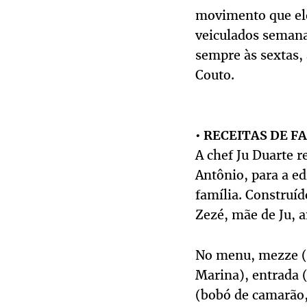
movimento que ele
veiculados semana
sempre às sextas, 
Couto.
•
RECEITAS DE F
A chef Ju Duarte r
Antônio, para a ed
família. Construíd
Zezé, mãe de Ju, a
No menu, mezze (t
Marina), entrada (
(bobó de camarão, 