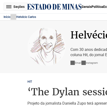
Seções
Gerais
Política
Ec
Início
Helvécio Carlos
Helvéci
Com 30 anos dedicado
coluna Hit, do jornal 
Email
Instagram
HIT
‘The Dylan sessi
Projeto da jornalista Daniella Zupo terá apresen