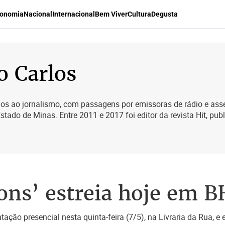
onomia
Nacional
Internacional
Bem Viver
Cultura
Degusta
o Carlos
s ao jornalismo, com passagens por emissoras de rádio e asses
Estado de Minas. Entre 2011 e 2017 foi editor da revista Hit, publ
ons’ estreia hoje em B
tação presencial nesta quinta-feira (7/5), na Livraria da Rua, e 