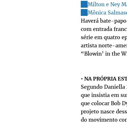
Milton e Ney Ma
Mônica Salmaso 
Haverá bate-papo 
com entrada franc
série em quatro e
artista norte-amer
“Blowin’ in the W
•
NA PRÓPRIA ES
Segundo Daniella
que insistia em sur
que colocar Bob D
projeto nasce des
do movimento cont