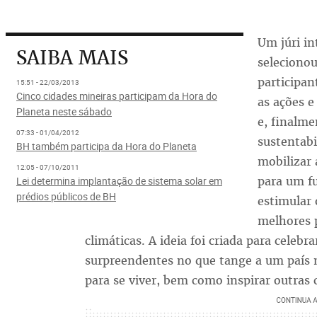
Um júri in
SAIBA MAIS
selecionou
participant
15:51 - 22/03/2013
Cinco cidades mineiras participam da Hora do
as ações e
Planeta neste sábado
e, finalme
07:33 - 01/04/2012
sustentabi
BH também participa da Hora do Planeta
mobilizar 
12:05 - 07/10/2011
para um f
Lei determina implantação de sistema solar em
prédios públicos de BH
estimular 
melhores p
climáticas. A ideia foi criada para celeb
surpreendentes no que tange a um país m
para se viver, bem como inspirar outras