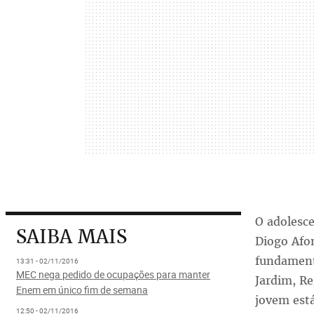
O adolesce
SAIBA MAIS
Diogo Afo
fundamenta
13:31 - 02/11/2016
MEC nega pedido de ocupações para manter
Jardim, Re
Enem em único fim de semana
jovem est
12:50 - 02/11/2016