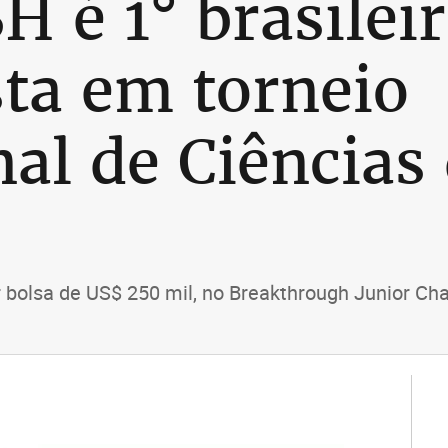
H é 1° brasilei
sta em torneio
nal de Ciências
bolsa de US$ 250 mil, no Breakthrough Junior Cha