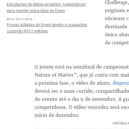
Challenge
Estudantes de Minas propõem "coexistência"
originais
para manter única data do Enem
eficiente 
09:19 - 02/11/2016
Provas adiadas do Enem devido a ocupações
destinada 
custarão R$12 milhões
único alun
da competi
O jovem está na semifinal do campeona
Nature of Matter”, que já conta com mais
a próxima fase, o vídeo do aluno,
dispon
deverá ser o mais curtido, compartilhad
do evento até o dia 9 de novembro. A gr
competidores. O vídeo vencedor será esco
início de dezembro.