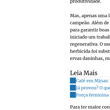
produtividade.
Mas, apenas uma lo
campeão. Além de s
para garantir boas
iniciado um trabal
regenerativa. O u
herbicida foi subs
ervas daninhas, m
Leia Mais
Café em Minas: 
Já provou? O que
Força feminina 
Para ter maior con