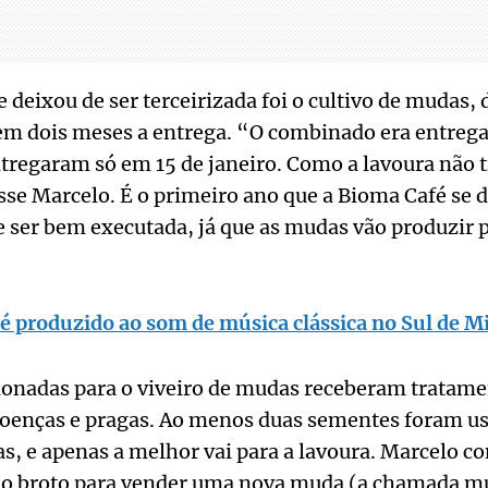
e deixou de ser terceirizada foi o cultivo de mudas,
 em dois meses a entrega. “O combinado era entrega
regaram só em 15 de janeiro. Como a lavoura não ti
se Marcelo. É o primeiro ano que a Bioma Café se d
e ser bem executada, já que as mudas vão produzir 
 é produzido ao som de música clássica no Sul de M
ionadas para o viveiro de mudas receberam tratame
 doenças e pragas. Ao menos duas sementes foram u
s, e apenas a melhor vai para a lavoura. Marcelo co
do broto para vender uma nova muda (a chamada mu