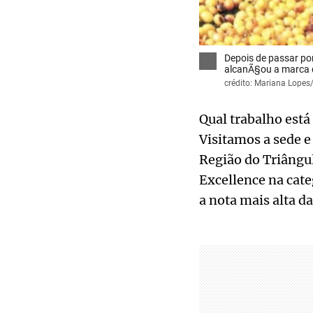
Depois de passar po
alcanÃ§ou a marca 
crédito: Mariana Lop
Qual trabalho está
Visitamos a sede 
Região do Triângul
Excellence na cate
a nota mais alta d