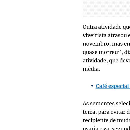
Outra atividade qu
viveirista atrasou
novembro, mas ent
quase morreu”, dis
atividade, que dev
média.
Café especial
As sementes selec
terra, para evitar
recipiente de muda
usaria esse segun