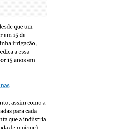
 desde que um
r em 15 de
nha irrigação,
edica a essa
por 15 anos em
inas
nto, assim como a
sadas para cada
nta que a indústria
da de repique),