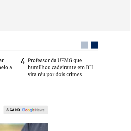
ar
Professor da UFMG que
Após anú
eio a
humilhou cadeirante em BH
Carlos B
vira réu por dois crimes
Zema: 'Q
SIGA NO