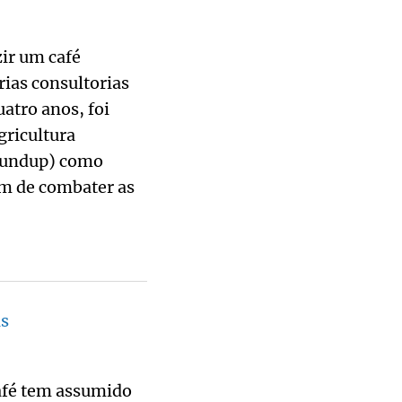
zir um café
rias consultorias
uatro anos, foi
gricultura
Roundup) como
lém de combater as
as
Café tem assumido