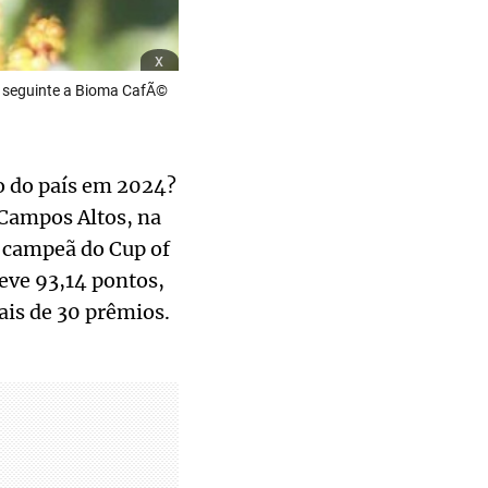
x
o seguinte a Bioma CafÃ©
so do país em 2024?
 Campos Altos, na
i campeã do Cup of
eve 93,14 pontos,
ais de 30 prêmios.