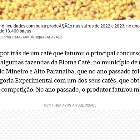
r dificuldades com baixa produÃ§Ã£o nas safras de 2022 e 2023, no an
de 13.400 sacas
es/Bioma CafÃ?Â©/DivulgaÃ?Â§Ã?Â£o
 por trás de um café que faturou o principal concur
e algumas fazendas da Bioma Café, no município de
o Mineiro e Alto Paranaíba, que no ano passado fo
goria Experimental com um dos seus cafés, que obt
a competição. No ano passado, o produtor faturou m